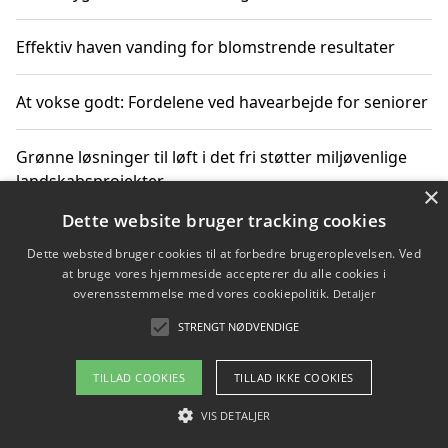
Effektiv haven vanding for blomstrende resultater
At vokse godt: Fordelene ved havearbejde for seniorer
Grønne løsninger til løft i det fri støtter miljøvenlige
landskabsprojekter
×
Dette website bruger tracking cookies
Gør haven til et frirum for familien og naturen
Dette websted bruger cookies til at forbedre brugeroplevelsen. Ved
at bruge vores hjemmeside accepterer du alle cookies i
overensstemmelse med vores cookiepolitik.
Detaljer
STRENGT NØDVENDIGE
Copyright 2026 - Pilanto Aps
Om / kontakt
Blog
Betingelser
TILLAD COOKIES
TILLAD IKKE COOKIES
VIS DETALJER