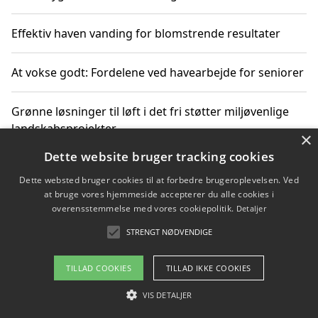
Effektiv haven vanding for blomstrende resultater
At vokse godt: Fordelene ved havearbejde for seniorer
Grønne løsninger til løft i det fri støtter miljøvenlige
landskabsprojekter
×
Dette website bruger tracking cookies
Gør haven til et frirum for familien og naturen
Dette websted bruger cookies til at forbedre brugeroplevelsen. Ved
at bruge vores hjemmeside accepterer du alle cookies i
overensstemmelse med vores cookiepolitik.
Detaljer
STRENGT NØDVENDIGE
Copyright 2026 - Pilanto Aps
Om / kontakt
Blog
Betingelser
TILLAD COOKIES
TILLAD IKKE COOKIES
VIS DETALJER