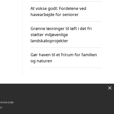
At vokse godt: Fordelene ved
havearbejde for seniorer
Grønne løsninger til løft i det fri
støtter miljøvenlige
landskabsprojekter
Gør haven til et frirum for familien
og naturen
×
Om / kontakt
Blog
Betingelser
hjemmeside
er