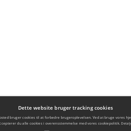
Dette website bruger tracking cookies
sted bruger cookies til at forbedre brugeroplevelsen. Ved at bruge vores 
ccepterer du alle cookies i overensstemmelse med vores cookiepolitik.
Detalj