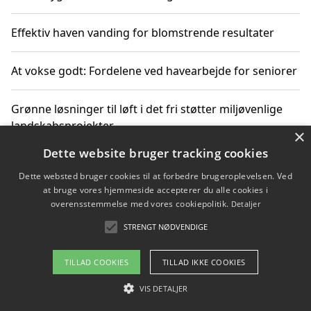
Effektiv haven vanding for blomstrende resultater
At vokse godt: Fordelene ved havearbejde for seniorer
Grønne løsninger til løft i det fri støtter miljøvenlige
landskabsprojekter
×
Dette website bruger tracking cookies
Gør haven til et frirum for familien og naturen
Dette websted bruger cookies til at forbedre brugeroplevelsen. Ved
at bruge vores hjemmeside accepterer du alle cookies i
overensstemmelse med vores cookiepolitik.
Detaljer
STRENGT NØDVENDIGE
Copyright 2026 - Pilanto Aps
Om / kontakt
Blog
Betingelser
TILLAD COOKIES
TILLAD IKKE COOKIES
VIS DETALJER