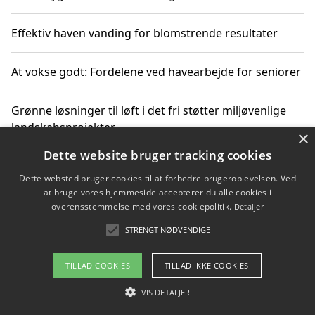
Effektiv haven vanding for blomstrende resultater
At vokse godt: Fordelene ved havearbejde for seniorer
Grønne løsninger til løft i det fri støtter miljøvenlige
landskabsprojekter
×
Dette website bruger tracking cookies
Gør haven til et frirum for familien og naturen
Dette websted bruger cookies til at forbedre brugeroplevelsen. Ved
at bruge vores hjemmeside accepterer du alle cookies i
overensstemmelse med vores cookiepolitik.
Detaljer
STRENGT NØDVENDIGE
Copyright 2026 - Pilanto Aps
Om / kontakt
Blog
Betingelser
TILLAD COOKIES
TILLAD IKKE COOKIES
VIS DETALJER