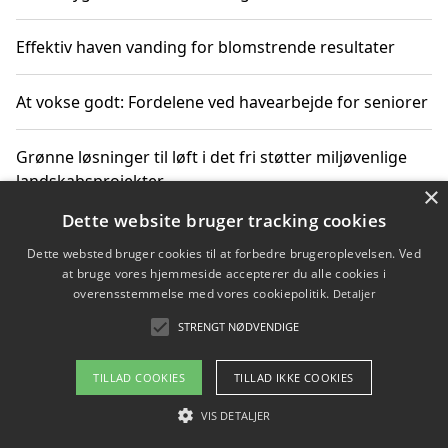
Effektiv haven vanding for blomstrende resultater
At vokse godt: Fordelene ved havearbejde for seniorer
Grønne løsninger til løft i det fri støtter miljøvenlige
landskabsprojekter
×
Dette website bruger tracking cookies
Gør haven til et frirum for familien og naturen
Dette websted bruger cookies til at forbedre brugeroplevelsen. Ved
at bruge vores hjemmeside accepterer du alle cookies i
overensstemmelse med vores cookiepolitik.
Detaljer
STRENGT NØDVENDIGE
Copyright 2026 - Pilanto Aps
Om / kontakt
Blog
Betingelser
TILLAD COOKIES
TILLAD IKKE COOKIES
VIS DETALJER