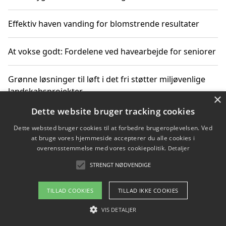
Effektiv haven vanding for blomstrende resultater
At vokse godt: Fordelene ved havearbejde for seniorer
Grønne løsninger til løft i det fri støtter miljøvenlige
landskabsprojekter
×
Dette website bruger tracking cookies
Gør haven til et frirum for familien og naturen
Dette websted bruger cookies til at forbedre brugeroplevelsen. Ved
at bruge vores hjemmeside accepterer du alle cookies i
overensstemmelse med vores cookiepolitik.
Detaljer
STRENGT NØDVENDIGE
Copyright 2026 - Pilanto Aps
Om / kontakt
Blog
Betingelser
TILLAD COOKIES
TILLAD IKKE COOKIES
VIS DETALJER