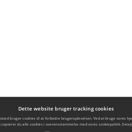
Dette website bruger tracking cookies
sted bruger cookies til at forbedre brugeroplevelsen. Ved at bruge vores 
ccepterer du alle cookies i overensstemmelse med vores cookiepolitik.
Detalj