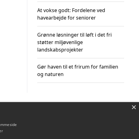
At vokse godt: Fordelene ved
havearbejde for seniorer
Grønne løsninger til løft i det fri
støtter miljøvenlige
landskabsprojekter
Gør haven til et frirum for familien
og naturen
×
Om / kontakt
Blog
Betingelser
hjemmeside
er