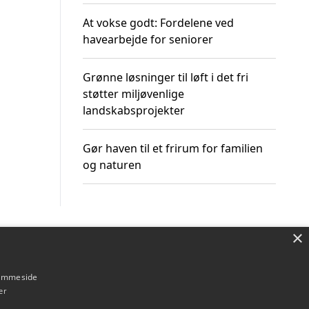
At vokse godt: Fordelene ved
havearbejde for seniorer
Grønne løsninger til løft i det fri
støtter miljøvenlige
landskabsprojekter
Gør haven til et frirum for familien
og naturen
×
Om / kontakt
Blog
Betingelser
hjemmeside
er