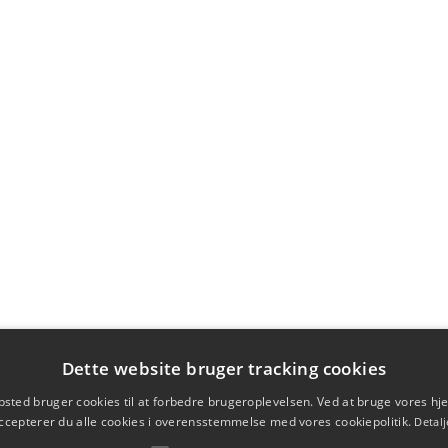
Dette website bruger tracking cookies
sted bruger cookies til at forbedre brugeroplevelsen. Ved at bruge vores 
ccepterer du alle cookies i overensstemmelse med vores cookiepolitik.
Detalj