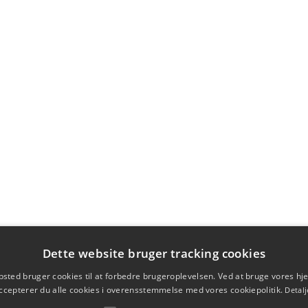
Dette website bruger tracking cookies
sted bruger cookies til at forbedre brugeroplevelsen. Ved at bruge vores 
ccepterer du alle cookies i overensstemmelse med vores cookiepolitik.
Detalj