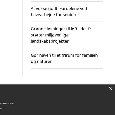
At vokse godt: Fordelene ved
havearbejde for seniorer
Grønne løsninger til løft i det fri
støtter miljøvenlige
landskabsprojekter
Gør haven til et frirum for familien
og naturen
×
Om / kontakt
Blog
Betingelser
hjemmeside
er