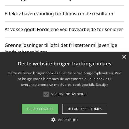
Effektiv haven vanding for blomstrende resultater
At vokse godt: Fordelene ved havearbejde for seniorer
Grønne løsninger til løft i det fri støtter miljøvenlige
landskabsprojekter
×
Dette website bruger tracking cookies
Gør haven til et frirum for familien og naturen
Dette websted bruger cookies til at forbedre brugeroplevelsen. Ved
at bruge vores hjemmeside accepterer du alle cookies i
overensstemmelse med vores cookiepolitik.
Detaljer
STRENGT NØDVENDIGE
Copyright 2026 - Pilanto Aps
Om / kontakt
Blog
Betingelser
TILLAD COOKIES
TILLAD IKKE COOKIES
VIS DETALJER