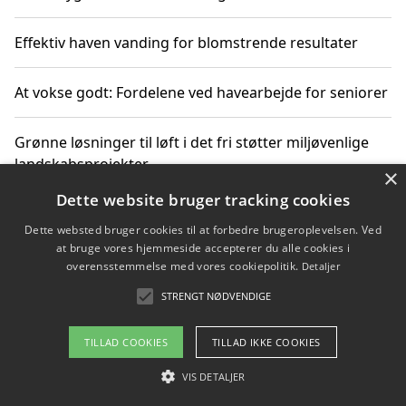
Effektiv haven vanding for blomstrende resultater
At vokse godt: Fordelene ved havearbejde for seniorer
Grønne løsninger til løft i det fri støtter miljøvenlige
landskabsprojekter
×
Dette website bruger tracking cookies
Gør haven til et frirum for familien og naturen
Dette websted bruger cookies til at forbedre brugeroplevelsen. Ved
at bruge vores hjemmeside accepterer du alle cookies i
overensstemmelse med vores cookiepolitik.
Detaljer
STRENGT NØDVENDIGE
Copyright 2026 - Pilanto Aps
Om / kontakt
Blog
Betingelser
TILLAD COOKIES
TILLAD IKKE COOKIES
VIS DETALJER