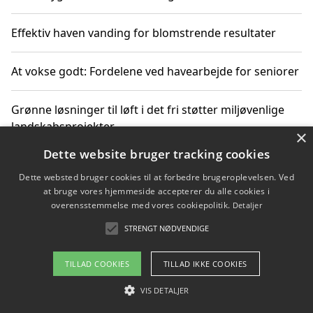
Effektiv haven vanding for blomstrende resultater
At vokse godt: Fordelene ved havearbejde for seniorer
Grønne løsninger til løft i det fri støtter miljøvenlige
landskabsprojekter
×
Dette website bruger tracking cookies
Gør haven til et frirum for familien og naturen
Dette websted bruger cookies til at forbedre brugeroplevelsen. Ved
at bruge vores hjemmeside accepterer du alle cookies i
overensstemmelse med vores cookiepolitik.
Detaljer
STRENGT NØDVENDIGE
Copyright 2026 - Pilanto Aps
Om / kontakt
Blog
Betingelser
TILLAD COOKIES
TILLAD IKKE COOKIES
VIS DETALJER