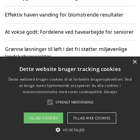
Effektiv haven vanding for blomstrende resultater
At vokse godt: Fordelene ved havearbejde for seniorer
Grønne løsninger til løft i det fri støtter miljøvenlige
landskabsprojekter
×
Dette website bruger tracking cookies
Gør haven til et frirum for familien og naturen
Dette websted bruger cookies til at forbedre brugeroplevelsen. Ved
at bruge vores hjemmeside accepterer du alle cookies i
overensstemmelse med vores cookiepolitik.
Detaljer
STRENGT NØDVENDIGE
Copyright 2026 - Pilanto Aps
Om / kontakt
Blog
Betingelser
TILLAD COOKIES
TILLAD IKKE COOKIES
VIS DETALJER