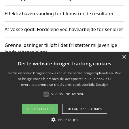
Effektiv haven vanding for blomstrende resultater
At vokse godt: Fordelene ved havearbejde for seniorer
Grønne løsninger til løft i det fri støtter miljøvenlige
landskabsprojekter
×
Dette website bruger tracking cookies
Gør haven til et frirum for familien og naturen
Dette websted bruger cookies til at forbedre brugeroplevelsen. Ved
at bruge vores hjemmeside accepterer du alle cookies i
overensstemmelse med vores cookiepolitik.
Detaljer
STRENGT NØDVENDIGE
Copyright 2026 - Pilanto Aps
Om / kontakt
Blog
Betingelser
TILLAD COOKIES
TILLAD IKKE COOKIES
VIS DETALJER