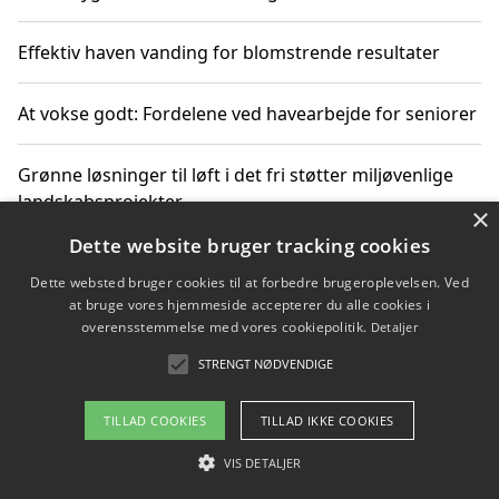
Effektiv haven vanding for blomstrende resultater
At vokse godt: Fordelene ved havearbejde for seniorer
Grønne løsninger til løft i det fri støtter miljøvenlige
landskabsprojekter
×
Dette website bruger tracking cookies
Gør haven til et frirum for familien og naturen
Dette websted bruger cookies til at forbedre brugeroplevelsen. Ved
at bruge vores hjemmeside accepterer du alle cookies i
overensstemmelse med vores cookiepolitik.
Detaljer
STRENGT NØDVENDIGE
Copyright 2026 - Pilanto Aps
Om / kontakt
Blog
Betingelser
TILLAD COOKIES
TILLAD IKKE COOKIES
VIS DETALJER