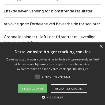
Effektiv haven vanding for blomstrende resultater
At vokse godt: Fordelene ved havearbejde for seniorer
Grønne løsninger til løft i det fri støtter miljøvenlige
landskabsprojekter
×
Dette website bruger tracking cookies
Gør haven til et frirum for familien og naturen
Dette websted bruger cookies til at forbedre brugeroplevelsen. Ved
at bruge vores hjemmeside accepterer du alle cookies i
overensstemmelse med vores cookiepolitik.
Detaljer
STRENGT NØDVENDIGE
Copyright 2026 - Pilanto Aps
Om / kontakt
Blog
Betingelser
TILLAD COOKIES
TILLAD IKKE COOKIES
VIS DETALJER