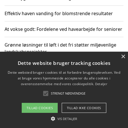
Effektiv haven vanding for blomstrende resultater
At vokse godt: Fordelene ved havearbejde for seniorer
Grønne løsninger til løft i det fri støtter miljøvenlige
landskabsprojekter
×
Dette website bruger tracking cookies
Gør haven til et frirum for familien og naturen
Dette websted bruger cookies til at forbedre brugeroplevelsen. Ved
at bruge vores hjemmeside accepterer du alle cookies i
overensstemmelse med vores cookiepolitik.
Detaljer
STRENGT NØDVENDIGE
Copyright 2026 - Pilanto Aps
Om / kontakt
Blog
Betingelser
TILLAD COOKIES
TILLAD IKKE COOKIES
VIS DETALJER