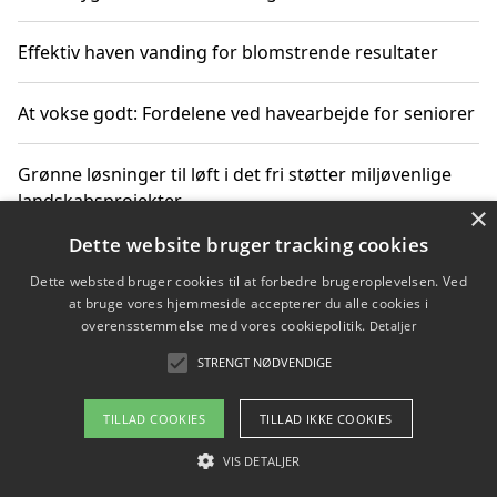
Effektiv haven vanding for blomstrende resultater
At vokse godt: Fordelene ved havearbejde for seniorer
Grønne løsninger til løft i det fri støtter miljøvenlige
landskabsprojekter
×
Dette website bruger tracking cookies
Gør haven til et frirum for familien og naturen
Dette websted bruger cookies til at forbedre brugeroplevelsen. Ved
at bruge vores hjemmeside accepterer du alle cookies i
overensstemmelse med vores cookiepolitik.
Detaljer
STRENGT NØDVENDIGE
Copyright 2026 - Pilanto Aps
Om / kontakt
Blog
Betingelser
TILLAD COOKIES
TILLAD IKKE COOKIES
VIS DETALJER