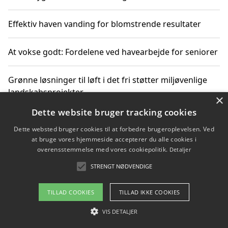
Effektiv haven vanding for blomstrende resultater
At vokse godt: Fordelene ved havearbejde for seniorer
Grønne løsninger til løft i det fri støtter miljøvenlige
landskabsprojekter
×
Dette website bruger tracking cookies
Gør haven til et frirum for familien og naturen
Dette websted bruger cookies til at forbedre brugeroplevelsen. Ved
at bruge vores hjemmeside accepterer du alle cookies i
overensstemmelse med vores cookiepolitik.
Detaljer
STRENGT NØDVENDIGE
Copyright 2026 - Pilanto Aps
Om / kontakt
Blog
Betingelser
TILLAD COOKIES
TILLAD IKKE COOKIES
VIS DETALJER