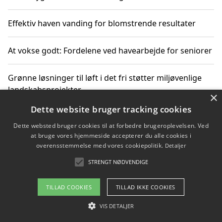
Effektiv haven vanding for blomstrende resultater
At vokse godt: Fordelene ved havearbejde for seniorer
Grønne løsninger til løft i det fri støtter miljøvenlige
landskabsprojekter
×
Dette website bruger tracking cookies
Gør haven til et frirum for familien og naturen
Dette websted bruger cookies til at forbedre brugeroplevelsen. Ved
at bruge vores hjemmeside accepterer du alle cookies i
overensstemmelse med vores cookiepolitik.
Detaljer
STRENGT NØDVENDIGE
Copyright 2026 - Pilanto Aps
Om / kontakt
Blog
Betingelser
TILLAD COOKIES
TILLAD IKKE COOKIES
VIS DETALJER