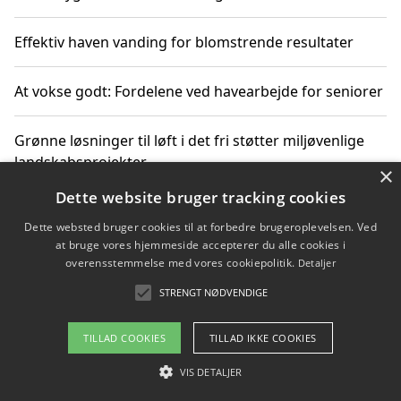
Effektiv haven vanding for blomstrende resultater
At vokse godt: Fordelene ved havearbejde for seniorer
Grønne løsninger til løft i det fri støtter miljøvenlige
landskabsprojekter
×
Dette website bruger tracking cookies
Gør haven til et frirum for familien og naturen
Dette websted bruger cookies til at forbedre brugeroplevelsen. Ved
at bruge vores hjemmeside accepterer du alle cookies i
overensstemmelse med vores cookiepolitik.
Detaljer
STRENGT NØDVENDIGE
Copyright 2026 - Pilanto Aps
Om / kontakt
Blog
Betingelser
TILLAD COOKIES
TILLAD IKKE COOKIES
VIS DETALJER