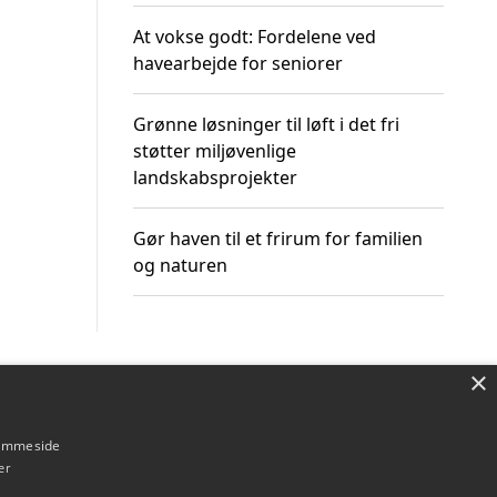
At vokse godt: Fordelene ved
havearbejde for seniorer
Grønne løsninger til løft i det fri
støtter miljøvenlige
landskabsprojekter
Gør haven til et frirum for familien
og naturen
×
Om / kontakt
Blog
Betingelser
hjemmeside
er