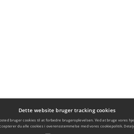
Dette website bruger tracking cookies
sted bruger cookies til at forbedre brugeroplevelsen. Ved at bruge vores 
ccepterer du alle cookies i overensstemmelse med vores cookiepolitik.
Detalj