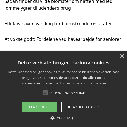
Sådan finder du vilde blomster om natten med led
lommelygter til udendørs brug
Effektiv haven vanding for blomstrende resultater
At vokse godt: Fordelene ved havearbejde for seniorer
×
Grønne løsninger til løft i det fri støtter miljøvenlige
landskabsprojekter
Dette website bruger tracking cookies
Dette websted bruger cookies til at forbedre brugeroplevelsen. Ved
Gør haven til et frirum for familien og naturen
at bruge vores hjemmeside accepterer du alle cookies i
overensstemmelse med vores cookiepolitik.
Detaljer
STRENGT NØDVENDIGE
Copyright 2026 - Pilanto Aps
TILLAD COOKIES
TILLAD IKKE COOKIES
Om / kontakt
Blog
Betingelser
VIS DETALJER