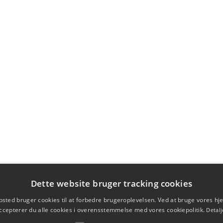
Dette website bruger tracking cookies
sted bruger cookies til at forbedre brugeroplevelsen. Ved at bruge vores 
ccepterer du alle cookies i overensstemmelse med vores cookiepolitik.
Detalj