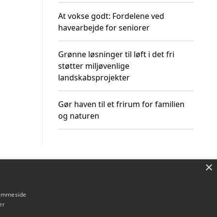
At vokse godt: Fordelene ved
havearbejde for seniorer
Grønne løsninger til løft i det fri
støtter miljøvenlige
landskabsprojekter
Gør haven til et frirum for familien
og naturen
×
Om / kontakt
Blog
Betingelser
hjemmeside
er