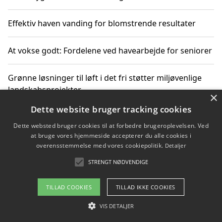
Effektiv haven vanding for blomstrende resultater
At vokse godt: Fordelene ved havearbejde for seniorer
Grønne løsninger til løft i det fri støtter miljøvenlige
landskabsprojekter
×
Dette website bruger tracking cookies
Gør haven til et frirum for familien og naturen
Dette websted bruger cookies til at forbedre brugeroplevelsen. Ved
at bruge vores hjemmeside accepterer du alle cookies i
overensstemmelse med vores cookiepolitik.
Detaljer
STRENGT NØDVENDIGE
Copyright 2026 - Pilanto Aps
Om / kontakt
Blog
Betingelser
TILLAD COOKIES
TILLAD IKKE COOKIES
VIS DETALJER