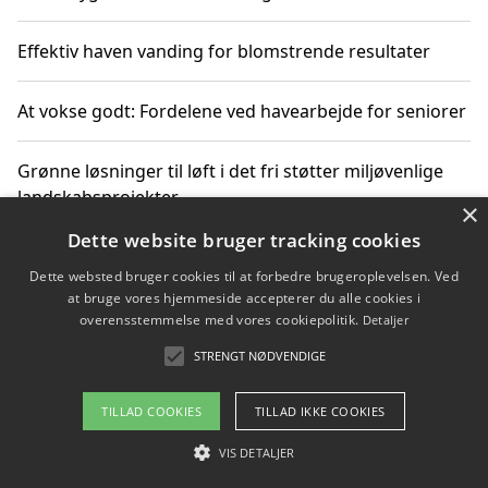
Effektiv haven vanding for blomstrende resultater
At vokse godt: Fordelene ved havearbejde for seniorer
Grønne løsninger til løft i det fri støtter miljøvenlige
landskabsprojekter
×
Dette website bruger tracking cookies
Gør haven til et frirum for familien og naturen
Dette websted bruger cookies til at forbedre brugeroplevelsen. Ved
at bruge vores hjemmeside accepterer du alle cookies i
overensstemmelse med vores cookiepolitik.
Detaljer
STRENGT NØDVENDIGE
Copyright 2026 - Pilanto Aps
Om / kontakt
Blog
Betingelser
TILLAD COOKIES
TILLAD IKKE COOKIES
VIS DETALJER