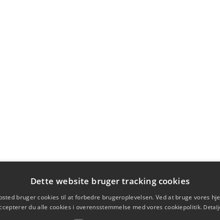
Dette website bruger tracking cookies
sted bruger cookies til at forbedre brugeroplevelsen. Ved at bruge vores 
ccepterer du alle cookies i overensstemmelse med vores cookiepolitik.
Detalj