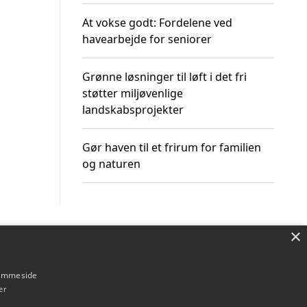
At vokse godt: Fordelene ved
havearbejde for seniorer
Grønne løsninger til løft i det fri
støtter miljøvenlige
landskabsprojekter
Gør haven til et frirum for familien
og naturen
×
Om / kontakt
Blog
Betingelser
hjemmeside
er