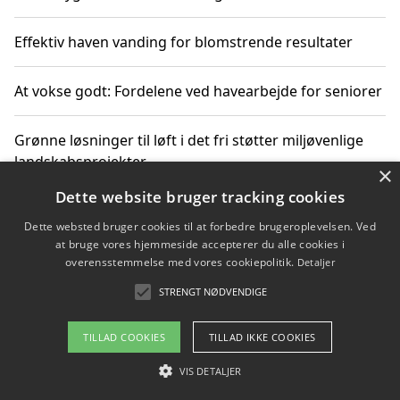
Effektiv haven vanding for blomstrende resultater
At vokse godt: Fordelene ved havearbejde for seniorer
Grønne løsninger til løft i det fri støtter miljøvenlige
landskabsprojekter
×
Dette website bruger tracking cookies
Gør haven til et frirum for familien og naturen
Dette websted bruger cookies til at forbedre brugeroplevelsen. Ved
at bruge vores hjemmeside accepterer du alle cookies i
overensstemmelse med vores cookiepolitik.
Detaljer
STRENGT NØDVENDIGE
Copyright 2026 - Pilanto Aps
Om / kontakt
Blog
Betingelser
TILLAD COOKIES
TILLAD IKKE COOKIES
VIS DETALJER