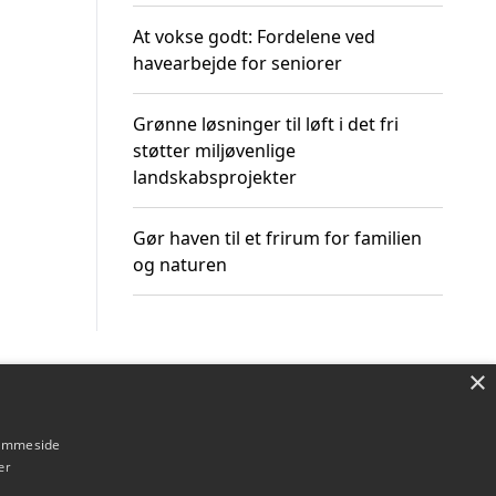
At vokse godt: Fordelene ved
havearbejde for seniorer
Grønne løsninger til løft i det fri
støtter miljøvenlige
landskabsprojekter
Gør haven til et frirum for familien
og naturen
×
Om / kontakt
Blog
Betingelser
hjemmeside
er