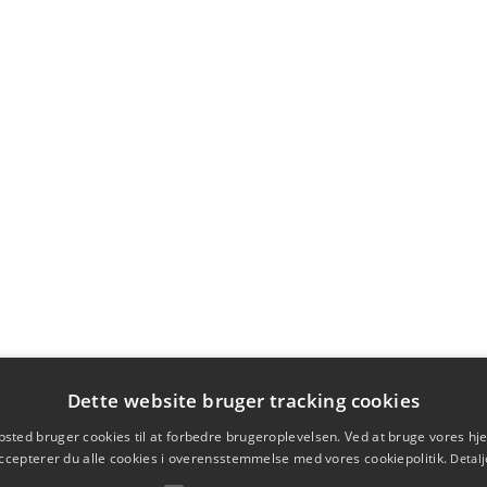
Dette website bruger tracking cookies
sted bruger cookies til at forbedre brugeroplevelsen. Ved at bruge vores 
ccepterer du alle cookies i overensstemmelse med vores cookiepolitik.
Detalj