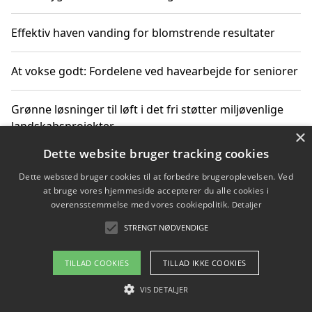
Effektiv haven vanding for blomstrende resultater
At vokse godt: Fordelene ved havearbejde for seniorer
Grønne løsninger til løft i det fri støtter miljøvenlige
landskabsprojekter
×
Dette website bruger tracking cookies
Gør haven til et frirum for familien og naturen
Dette websted bruger cookies til at forbedre brugeroplevelsen. Ved
at bruge vores hjemmeside accepterer du alle cookies i
overensstemmelse med vores cookiepolitik.
Detaljer
STRENGT NØDVENDIGE
Copyright 2026 - Pilanto Aps
Om / kontakt
Blog
Betingelser
TILLAD COOKIES
TILLAD IKKE COOKIES
VIS DETALJER