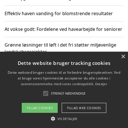
Effektiv haven vanding for blomstrende resultater
At vokse godt: Fordelene ved havearbejde for seniorer
Grønne løsninger til løft i det fri støtter miljøvenlige
landskabsprojekter
×
Dette website bruger tracking cookies
Gør haven til et frirum for familien og naturen
Dette websted bruger cookies til at forbedre brugeroplevelsen. Ved
at bruge vores hjemmeside accepterer du alle cookies i
overensstemmelse med vores cookiepolitik.
Detaljer
STRENGT NØDVENDIGE
Copyright 2026 - Pilanto Aps
Om / kontakt
Blog
Betingelser
TILLAD COOKIES
TILLAD IKKE COOKIES
VIS DETALJER