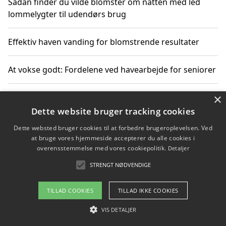
Sådan finder du vilde blomster om natten med led
lommelygter til udendørs brug
Effektiv haven vanding for blomstrende resultater
At vokse godt: Fordelene ved havearbejde for seniorer
×
Grønne løsninger til løft i det fri støtter miljøvenlige
landskabsprojekter
Dette website bruger tracking cookies
Dette websted bruger cookies til at forbedre brugeroplevelsen. Ved
Gør haven til et frirum for familien og naturen
at bruge vores hjemmeside accepterer du alle cookies i
overensstemmelse med vores cookiepolitik.
Detaljer
STRENGT NØDVENDIGE
Copyright 2026 - Pilanto Aps
TILLAD COOKIES
TILLAD IKKE COOKIES
Om / kontakt
Blog
Betingelser
VIS DETALJER