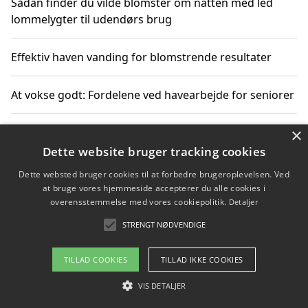
Sådan finder du vilde blomster om natten med led
lommelygter til udendørs brug
Effektiv haven vanding for blomstrende resultater
At vokse godt: Fordelene ved havearbejde for seniorer
×
Grønne løsninger til løft i det fri støtter miljøvenlige
landskabsprojekter
Dette website bruger tracking cookies
Dette websted bruger cookies til at forbedre brugeroplevelsen. Ved
Gør haven til et frirum for familien og naturen
at bruge vores hjemmeside accepterer du alle cookies i
overensstemmelse med vores cookiepolitik.
Detaljer
STRENGT NØDVENDIGE
Copyright 2026 - Pilanto Aps
TILLAD COOKIES
TILLAD IKKE COOKIES
Om / kontakt
Blog
Betingelser
VIS DETALJER