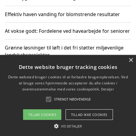
Effektiv haven vanding for blomstrende resultater
At vokse godt: Fordelene ved havearbejde for seniorer
Grønne løsninger til løft i det fri støtter miljøvenlige
landskabsprojekter
×
Dette website bruger tracking cookies
Gør haven til et frirum for familien og naturen
Dette websted bruger cookies til at forbedre brugeroplevelsen. Ved
at bruge vores hjemmeside accepterer du alle cookies i
overensstemmelse med vores cookiepolitik.
Detaljer
STRENGT NØDVENDIGE
Copyright 2026 - Pilanto Aps
Om / kontakt
Blog
Betingelser
TILLAD COOKIES
TILLAD IKKE COOKIES
VIS DETALJER