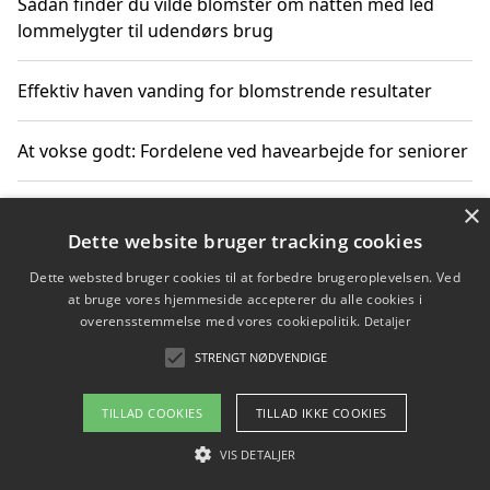
Sådan finder du vilde blomster om natten med led
lommelygter til udendørs brug
Effektiv haven vanding for blomstrende resultater
At vokse godt: Fordelene ved havearbejde for seniorer
×
Grønne løsninger til løft i det fri støtter miljøvenlige
landskabsprojekter
Dette website bruger tracking cookies
Dette websted bruger cookies til at forbedre brugeroplevelsen. Ved
Gør haven til et frirum for familien og naturen
at bruge vores hjemmeside accepterer du alle cookies i
overensstemmelse med vores cookiepolitik.
Detaljer
STRENGT NØDVENDIGE
Copyright 2026 - Pilanto Aps
TILLAD COOKIES
TILLAD IKKE COOKIES
Om / kontakt
Blog
Betingelser
VIS DETALJER