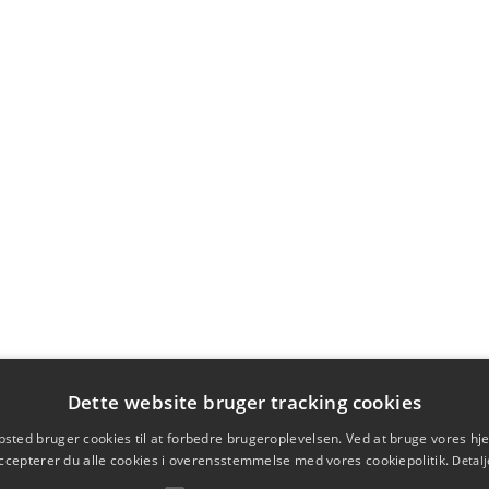
Dette website bruger tracking cookies
sted bruger cookies til at forbedre brugeroplevelsen. Ved at bruge vores 
ccepterer du alle cookies i overensstemmelse med vores cookiepolitik.
Detalj