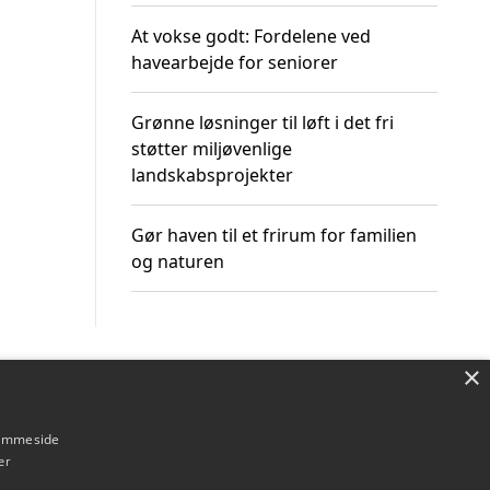
At vokse godt: Fordelene ved
havearbejde for seniorer
Grønne løsninger til løft i det fri
støtter miljøvenlige
landskabsprojekter
Gør haven til et frirum for familien
og naturen
×
Om / kontakt
Blog
Betingelser
hjemmeside
er