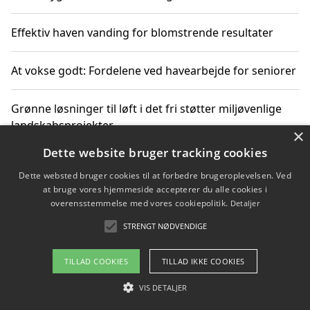
Effektiv haven vanding for blomstrende resultater
At vokse godt: Fordelene ved havearbejde for seniorer
Grønne løsninger til løft i det fri støtter miljøvenlige
landskabsprojekter
×
Dette website bruger tracking cookies
Gør haven til et frirum for familien og naturen
Dette websted bruger cookies til at forbedre brugeroplevelsen. Ved
at bruge vores hjemmeside accepterer du alle cookies i
overensstemmelse med vores cookiepolitik.
Detaljer
STRENGT NØDVENDIGE
Copyright 2026 - Pilanto Aps
Om / kontakt
Blog
Betingelser
TILLAD COOKIES
TILLAD IKKE COOKIES
VIS DETALJER