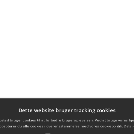
Dette website bruger tracking cookies
sted bruger cookies til at forbedre brugeroplevelsen. Ved at bruge vores 
ccepterer du alle cookies i overensstemmelse med vores cookiepolitik.
Detalj