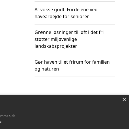
At vokse godt: Fordelene ved
havearbejde for seniorer
Grønne løsninger til løft i det fri
støtter miljøvenlige
landskabsprojekter
Gør haven til et frirum for familien
og naturen
×
Om / kontakt
Blog
Betingelser
hjemmeside
er