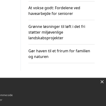
At vokse godt: Fordelene ved
havearbejde for seniorer
Grønne løsninger til løft i det fri
støtter miljøvenlige
landskabsprojekter
Gør haven til et frirum for familien
og naturen
×
Om / kontakt
Blog
Betingelser
hjemmeside
er