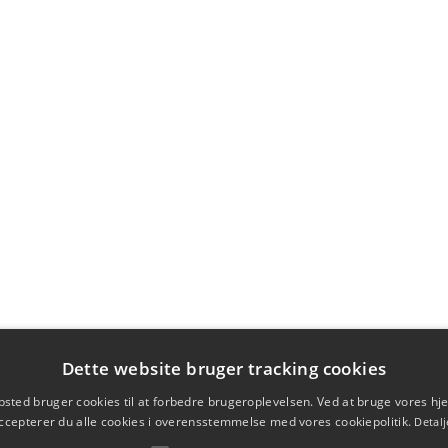
Dette website bruger tracking cookies
sted bruger cookies til at forbedre brugeroplevelsen. Ved at bruge vores 
ccepterer du alle cookies i overensstemmelse med vores cookiepolitik.
Detalj