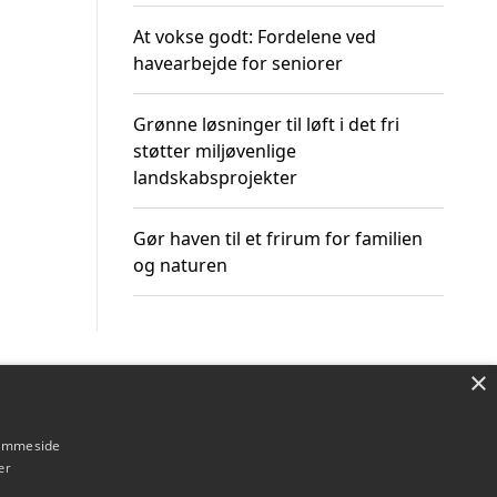
At vokse godt: Fordelene ved
havearbejde for seniorer
Grønne løsninger til løft i det fri
støtter miljøvenlige
landskabsprojekter
Gør haven til et frirum for familien
og naturen
×
Om / kontakt
Blog
Betingelser
hjemmeside
er