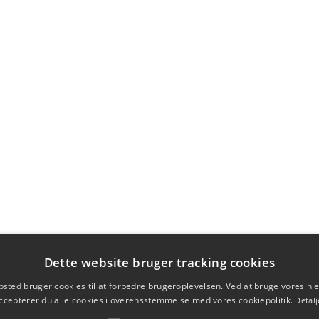
Dette website bruger tracking cookies
sted bruger cookies til at forbedre brugeroplevelsen. Ved at bruge vores 
ccepterer du alle cookies i overensstemmelse med vores cookiepolitik.
Detalj