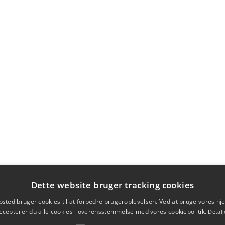
Dette website bruger tracking cookies
sted bruger cookies til at forbedre brugeroplevelsen. Ved at bruge vores 
ccepterer du alle cookies i overensstemmelse med vores cookiepolitik.
Detalj