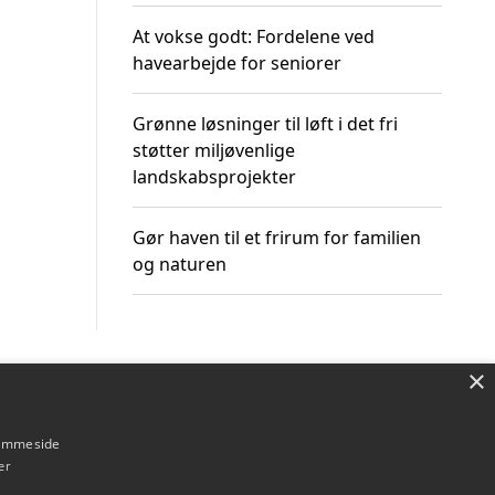
At vokse godt: Fordelene ved
havearbejde for seniorer
Grønne løsninger til løft i det fri
støtter miljøvenlige
landskabsprojekter
Gør haven til et frirum for familien
og naturen
×
Om / kontakt
Blog
Betingelser
hjemmeside
er