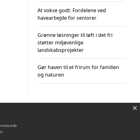
At vokse godt: Fordelene ved
havearbejde for seniorer
Grønne løsninger til løft i det fri
støtter miljøvenlige
landskabsprojekter
Gør haven til et frirum for familien
og naturen
×
Om / kontakt
Blog
Betingelser
hjemmeside
er