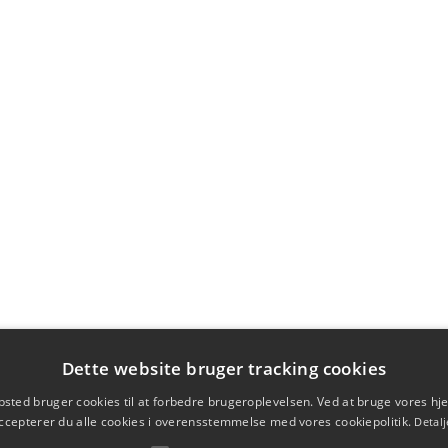
Dette website bruger tracking cookies
sted bruger cookies til at forbedre brugeroplevelsen. Ved at bruge vores 
ccepterer du alle cookies i overensstemmelse med vores cookiepolitik.
Detalj