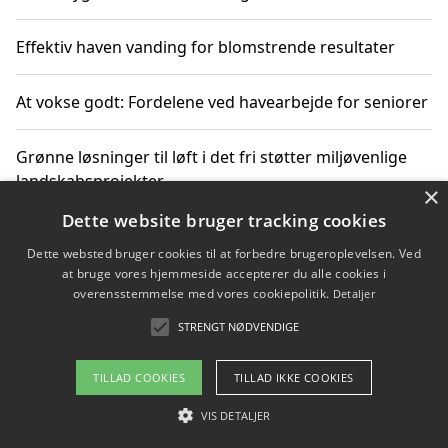
Effektiv haven vanding for blomstrende resultater
At vokse godt: Fordelene ved havearbejde for seniorer
Grønne løsninger til løft i det fri støtter miljøvenlige
landskabsprojekter
×
Dette website bruger tracking cookies
Gør haven til et frirum for familien og naturen
Dette websted bruger cookies til at forbedre brugeroplevelsen. Ved
at bruge vores hjemmeside accepterer du alle cookies i
overensstemmelse med vores cookiepolitik.
Detaljer
STRENGT NØDVENDIGE
Copyright 2026 - Pilanto Aps
Om / kontakt
Blog
Betingelser
TILLAD COOKIES
TILLAD IKKE COOKIES
VIS DETALJER