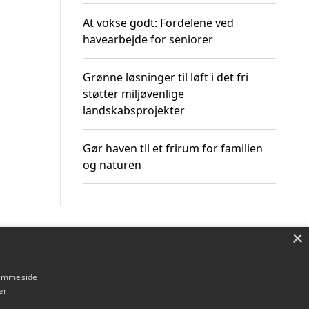
At vokse godt: Fordelene ved
havearbejde for seniorer
Grønne løsninger til løft i det fri
støtter miljøvenlige
landskabsprojekter
Gør haven til et frirum for familien
og naturen
×
Om / kontakt
Blog
Betingelser
hjemmeside
er