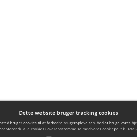
Dette website bruger tracking cookies
sted bruger cookies til at forbedre brugeroplevelsen. Ved at bruge vores 
ccepterer du alle cookies i overensstemmelse med vores cookiepolitik.
Detalj