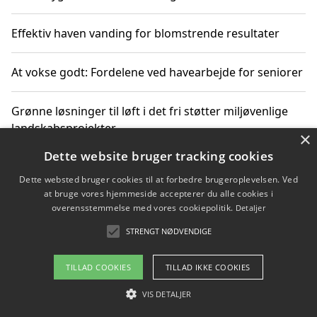
Effektiv haven vanding for blomstrende resultater
At vokse godt: Fordelene ved havearbejde for seniorer
Grønne løsninger til løft i det fri støtter miljøvenlige
landskabsprojekter
×
Dette website bruger tracking cookies
Gør haven til et frirum for familien og naturen
Dette websted bruger cookies til at forbedre brugeroplevelsen. Ved
at bruge vores hjemmeside accepterer du alle cookies i
overensstemmelse med vores cookiepolitik.
Detaljer
STRENGT NØDVENDIGE
Copyright 2026 - Pilanto Aps
Om / kontakt
Blog
Betingelser
TILLAD COOKIES
TILLAD IKKE COOKIES
VIS DETALJER