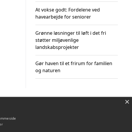
At vokse godt: Fordelene ved
havearbejde for seniorer
Grønne løsninger til løft i det fri
støtter miljøvenlige
landskabsprojekter
Gør haven til et frirum for familien
og naturen
×
Om / kontakt
Blog
Betingelser
hjemmeside
er