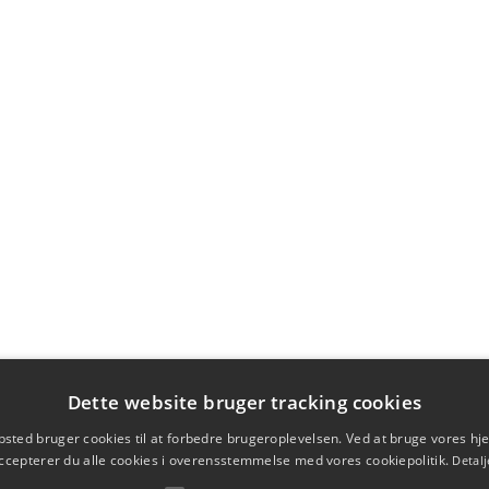
Dette website bruger tracking cookies
sted bruger cookies til at forbedre brugeroplevelsen. Ved at bruge vores 
ccepterer du alle cookies i overensstemmelse med vores cookiepolitik.
Detalj