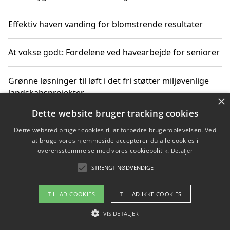
Effektiv haven vanding for blomstrende resultater
At vokse godt: Fordelene ved havearbejde for seniorer
Grønne løsninger til løft i det fri støtter miljøvenlige
landskabsprojekter
×
Dette website bruger tracking cookies
Gør haven til et frirum for familien og naturen
Dette websted bruger cookies til at forbedre brugeroplevelsen. Ved
at bruge vores hjemmeside accepterer du alle cookies i
overensstemmelse med vores cookiepolitik.
Detaljer
STRENGT NØDVENDIGE
Copyright 2026 - Pilanto Aps
Om / kontakt
Blog
Betingelser
TILLAD COOKIES
TILLAD IKKE COOKIES
VIS DETALJER