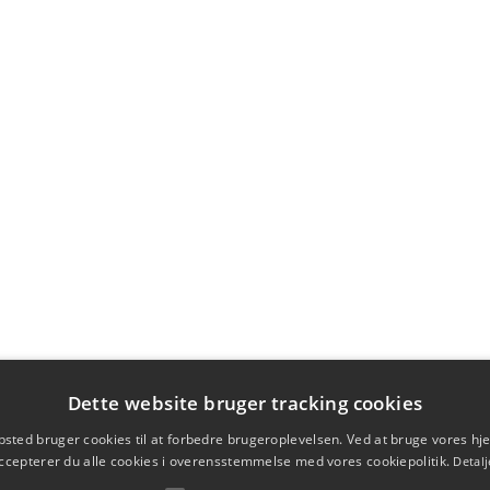
Dette website bruger tracking cookies
sted bruger cookies til at forbedre brugeroplevelsen. Ved at bruge vores 
ccepterer du alle cookies i overensstemmelse med vores cookiepolitik.
Detalj