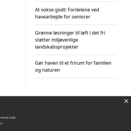
At vokse godt: Fordelene ved
havearbejde for seniorer
Grønne løsninger til løft i det fri
støtter miljøvenlige
landskabsprojekter
Gør haven til et frirum for familien
og naturen
×
Om / kontakt
Blog
Betingelser
hjemmeside
er