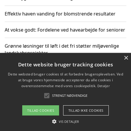
Effektiv haven vanding for blomstrende resultater
At vokse godt: Fordelene ved havearbejde for seniorer
Grønne løsninger til løft i det fri støtter miljøvenlige
landskabsprojekter
×
Dette website bruger tracking cookies
Gør haven til et frirum for familien og naturen
Dette websted bruger cookies til at forbedre brugeroplevelsen. Ved
at bruge vores hjemmeside accepterer du alle cookies i
overensstemmelse med vores cookiepolitik.
Detaljer
STRENGT NØDVENDIGE
Copyright 2026 - Pilanto Aps
Om / kontakt
Blog
Betingelser
TILLAD COOKIES
TILLAD IKKE COOKIES
VIS DETALJER